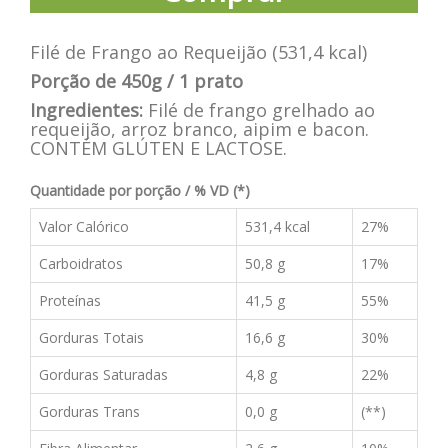
Filé de Frango ao Requeijão (531,4 kcal)
Porção de 450g / 1 prato
Ingredientes:
Filé de frango grelhado ao
requeijão, arroz branco, aipim e bacon.
CONTÉM GLÚTEN E LACTOSE.
Quantidade por porção / % VD (*)
Valor Calórico
531,4 kcal
27%
Carboidratos
50,8 g
17%
Proteínas
41,5 g
55%
Gorduras Totais
16,6 g
30%
Gorduras Saturadas
4,8 g
22%
Gorduras Trans
0,0 g
(**)