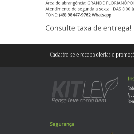
Área de abrangência: GRANDE FLORIANÓPO
Atendimento de segunda a sexta : DAS 8:00 à
FONE:
(48) 98447-9762 Whatsapp
Consulte taxa de entrega!
Cadastre-se e receba ofertas e promoçõ
In
Sob
Aju
Ben
Segurança