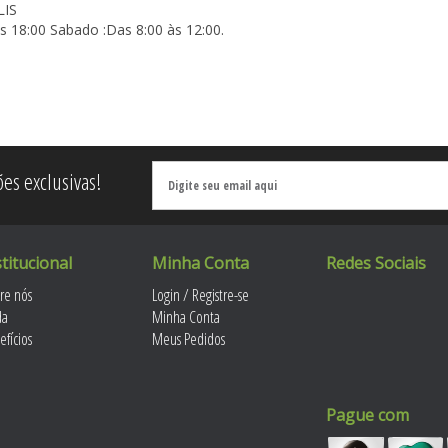
LIS
s 18:00 Sabado :Das 8:00 às 12:00.
es exclusivas!
stitucional
Minha Conta
Redes Sociais
re nós
Login / Registre-se
da
Minha Conta
efícios
Meus Pedidos
Pague com