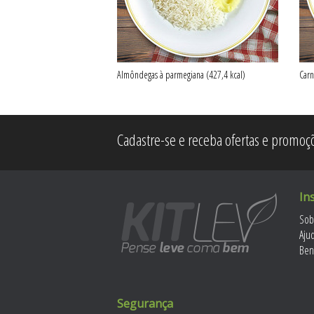
Almôndegas à parmegiana (427,4 kcal)
Carn
Cadastre-se e receba ofertas e promoçõ
In
Sob
Aju
Ben
Segurança