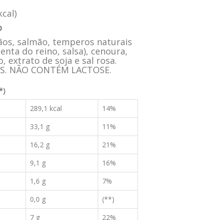
cal)
o
ãos, salmão, temperos naturais
menta do reino, salsa), cenoura,
, extrato de soja e sal rosa.
. NÃO CONTÉM LACTOSE.
*)
289,1 kcal
14%
33,1 g
11%
16,2 g
21%
9,1 g
16%
1,6 g
7%
0,0 g
(**)
7 g
22%