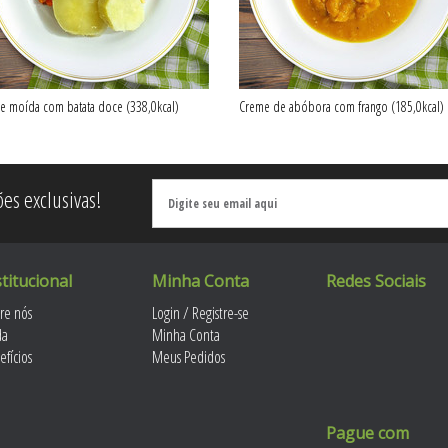
e moída com batata doce (338,0kcal)
Creme de abóbora com frango (185,0kcal)
es exclusivas!
stitucional
Minha Conta
Redes Sociais
re nós
Login / Registre-se
da
Minha Conta
efícios
Meus Pedidos
Pague com