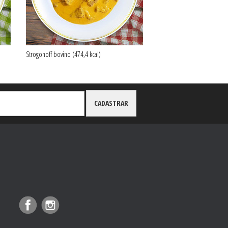
Strogonoff bovino (474,4 kcal)